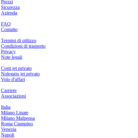
Prezzi
Sicurezza
Azienda
Aiuto & Supporto
FAQ
Contatto
Questioni legali
Termini di utilizzo
Condizioni di trasporto
Privacy
Note legali
Servizi & Informazioni
Costi jet privato
Noleggio jet privato
Volo d'affari
Azienda
Carriere
Associazioni
Hotspots
Italia
Milano Linate
Milano Malpensa
Roma Ciampino
Venezia
Napoli