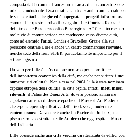
composta da 85 comuni francesi in un’area ad alta concentrazione
urbana e industriale. Essa intrattiene attivi scambi commerciali con
le vicine cittadine belghe ed è impegnata in progetti infrastrutturali
comuni. Per questo motivo il triangolo Lille-Courtrai-Tournai è
definito come Eurometropoli o Euroregione. A Lille si incrociano
molte vie di comunicazione che conducono verso diverse città,
come ad esempio Parigi, Londra e Bruxelles. Grazie alla sua
posizione centrale Lille è anche un centro commerciale rilevante,
nonché sede della fiera SIFER, particolarmente importante per il
settore logistico.
Un volo per Lille è un’occasione non solo per approfittare
dell’importanza economica della città, ma anche per visitare i suoi
numerosi siti culturali. Non a caso nel 2004 Lille è stata nominata
capitale europea della cultura; la città ospita, infatti,
molti musei
rilevanti
: il Palais des Beaux Arts, dove si possono ammirare
capolavori artistici di diverse epoche e il Musée d’Art Moderne,
che espone opere significative dell’arte classica, moderna e
contemporanea. Da vedere è anche La Piscine de Roubaix, una
piscina storica costruita in stile Art déco che oggi ospita il Museo
dell’Industria.
Lille possiede anche una
città vecchia
caratterizzata da edifici con