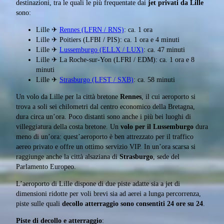
destinazioni, tra le quali le più frequentate dai
jet privati da Lille
sono:
Lille ✈
Rennes (LFRN / RNS)
: ca. 1 ora
Lille ✈ Poitiers (LFBI / PIS): ca. 1 ora e 4 minuti
Lille ✈
Lussemburgo (ELLX / LUX)
: ca. 47 minuti
Lille ✈ La Roche-sur-Yon (LFRI / EDM): ca. 1 ora e 8
minuti
Lille ✈
Strasburgo (LFST / SXB)
: ca. 58 minuti
Un volo da Lille per la città bretone
Rennes
, il cui aeroporto si
trova a soli sei chilometri dal centro economico della Bretagna,
dura circa un’ora. Poco distanti sono anche i più bei luoghi di
villeggiatura della costa bretone. Un
volo per il Lussemburgo
dura
meno di un’ora: quest’aeroporto è ben attrezzato per il traffico
aereo privato e offre un ottimo servizio VIP. In un’ora scarsa si
raggiunge anche la città alsaziana di
Strasburgo
, sede del
Parlamento Europeo.
L’aeroporto di Lille dispone di due piste adatte sia a jet di
dimensioni ridotte per voli brevi sia ad aerei a lunga percorrenza,
piste sulle quali
decollo atterraggio sono consentiti 24 ore su 24
.
Piste di decollo e atterraggio
: