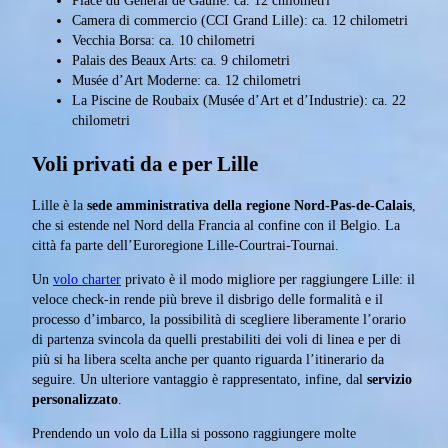
Place du General de Gaulle: ca. 12 chilometri
Camera di commercio (CCI Grand Lille): ca. 12 chilometri
Vecchia Borsa: ca. 10 chilometri
Palais des Beaux Arts: ca. 9 chilometri
Musée d’Art Moderne: ca. 12 chilometri
La Piscine de Roubaix (Musée d’Art et d’Industrie): ca. 22
chilometri
Voli privati da e per Lille
Lille è la
sede amministrativa della regione Nord-Pas-de-Calais
,
che si estende nel Nord della Francia al confine con il Belgio. La
città fa parte dell’Euroregione Lille-Courtrai-Tournai.
Un
volo charter
privato è il modo migliore per raggiungere Lille: il
veloce check-in rende più breve il disbrigo delle formalità e il
processo d’imbarco, la possibilità di scegliere liberamente l’orario
di partenza svincola da quelli prestabiliti dei voli di linea e per di
più si ha libera scelta anche per quanto riguarda l’itinerario da
seguire. Un ulteriore vantaggio è rappresentato, infine, dal
servizio
personalizzato
.
Prendendo un volo da Lilla si possono raggiungere molte