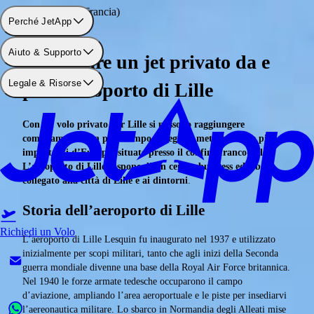
Aeroporto: Lilla (Francia)
Perché JetApp
Aiuto & Supporto
Noleggiare un jet privato da e
Legale & Risorse
per l’aeroporto di Lille
Con un volo privato per Lille si possono raggiungere
comodamente e in poco tempo le regioni metropolitane più
importanti d’Europa, situate presso il confine franco-belga.
L’aeroporto di Lille dispone di un centro business ed è ben
collegato alla città di Lille e ai dintorni
.
Storia dell’aeroporto di Lille
Richiedi un Volo
L’aeroporto di Lille Lesquin fu inaugurato nel 1937 e utilizzato
inizialmente per scopi militari, tanto che agli inizi della Seconda
guerra mondiale divenne una base della Royal Air Force britannica.
Nel 1940 le forze armate tedesche occuparono il campo
d’aviazione, ampliando l’area aeroportuale e le piste per insediarvi
l’aereonautica militare. Lo sbarco in Normandia degli Alleati mise