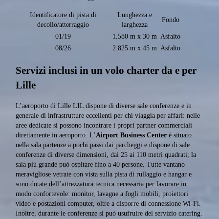
Identificatore di pista di
Lunghezza e
Fondo
decollo/atterraggio
larghezza
01/19
1.580 m x 30 m
Asfalto
08/26
2.825 m x 45 m
Asfalto
Servizi inclusi in un volo charter da e per
Lille
L’aeroporto di Lille LIL dispone di diverse sale conferenze e in
generale di infrastrutture eccellenti per chi viaggia per affari: nelle
aree dedicate si possono incontrare i propri partner commerciali
direttamente in aeroporto. L’
Airport Business Center
è situato
nella sala partenze a pochi passi dai parcheggi e dispone di sale
conferenze di diverse dimensioni, dai 25 ai 110 metri quadrati; la
sala più grande può ospitare fino a 40 persone. Tutte vantano
meravigliose vetrate con vista sulla pista di rullaggio e hangar e
sono dotate dell’attrezzatura tecnica necessaria per lavorare in
modo confortevole: monitor, lavagne a fogli mobili, proiettori
video e postazioni computer, oltre a disporre di connessione Wi-Fi.
Inoltre, durante le conferenze si può usufruire del servizio catering.