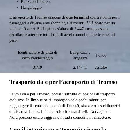
Pulizia dell’aereo
Hangaraggio
L’aeroporto di Tromsö dispone di
due terminal
con tre ponti per i
passeggeri e diverse aree shopping e ristoranti. Vi è posto per un
totale di 9 aerei. Sulla pista asfaltata di 2.447 metri possono
decollare e atterrare tutti i tipi di aerei comuni e tutte le classi di
peso:
Identificatore di pista di
Lunghezza e
Fondo
decollo/atterraggio
larghezza
01/19
2.447 m
Asfalto
Trasporto da e per l’aeroporto di Tromsö
Se voli da o per Tromsö, potrai usufruire di opzioni di trasporto
esclusive. In
limousine
si impiegano solo pochi minuti per
raggiungere il centro della città di Tromsö, sita a circa 5 chilometri
di distanza. Le località e le isole circostanti nella Norvegia del
Nord possono essere raggiunte in tutta comodità in
elicottero
.
Con il jet privato a Tromsö: vivere la