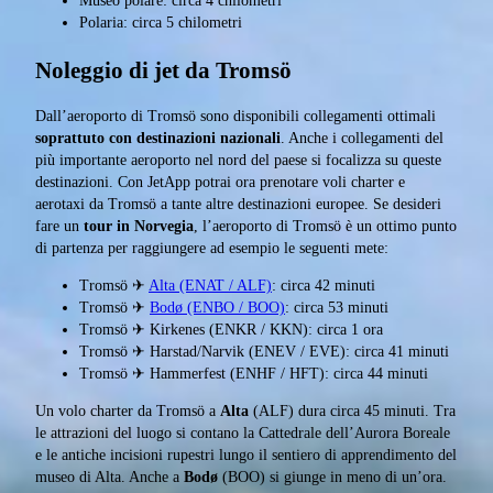
Museo polare: circa 4 chilometri
Polaria: circa 5 chilometri
Noleggio di jet da Tromsö
Dall’aeroporto di Tromsö sono disponibili collegamenti ottimali
soprattuto con destinazioni nazionali
. Anche i collegamenti del
più importante aeroporto nel nord del paese si focalizza su queste
destinazioni. Con JetApp potrai ora prenotare voli charter e
aerotaxi da Tromsö a tante altre destinazioni europee. Se desideri
fare un
tour in Norvegia
, l’aeroporto di Tromsö è un ottimo punto
di partenza per raggiungere ad esempio le seguenti mete:
Tromsö ✈
Alta (ENAT / ALF)
: circa 42 minuti
Tromsö ✈
Bodø (ENBO / BOO)
: circa 53 minuti
Tromsö ✈ Kirkenes (ENKR / KKN): circa 1 ora
Tromsö ✈ Harstad/Narvik (ENEV / EVE): circa 41 minuti
Tromsö ✈ Hammerfest (ENHF / HFT): circa 44 minuti
Un volo charter da Tromsö a
Alta
(ALF) dura circa 45 minuti. Tra
le attrazioni del luogo si contano la Cattedrale dell’Aurora Boreale
e le antiche incisioni rupestri lungo il sentiero di apprendimento del
museo di Alta. Anche a
Bodø
(BOO) si giunge in meno di un’ora.