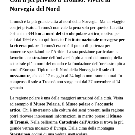
Norvegia del Nord
Tromsö è la più grande città al nord della Norvegia. Ma un viaggio
con jet privato a Tromsö non vale la pena solo per questo. La città
è situata a
344 km a nord del circolo polare artico
, motivo per
cui dal 1993 è stato qui fondato
l’istituto nazionale norvegese per
la ricerca polare
. Tromsö era ed è il punto di partenza per
numerose spedizioni nell’Artide. La sua posizione particolare ha
favorito la costruzione dell’università più a nord del mondo, della
cattedrale più a nord del mondo e la fondazione dell’orchestra più a
nord d’Europa. Tipico per il Nord della Norvegia è il
sole di
mezzanotte
, che dal 17 maggio al 24 luglio non tramonta mai. In
compenso il sole a Tromsö non sorge mai dal 27 novembre al 14
gennaio.
La regione polare è una delle maggiori attrazioni della città. Visita
ad esempio il
Museo Polaria
, il
Museo polare
o l’
acquario
artico
. Chi è interessato alla coltura dei semi presenti nella regione
potrà ricevere interessanti informazioni in merito presso il
Museo
di Tromsö
. Nella bellissima
Cattedrale dell’Artico
si trova la più
grande vetrata mosaico d’Europa. Dalla cima della montagna
Storsteinen
godrai di una veduta spettacolare.