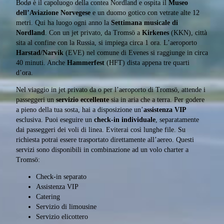
Bodø è il capoluogo della contea Nordland e ospita il
Museo
dell’Aviazione Norvegese
e un duomo gotico con vetrate alte 12
metri. Qui ha luogo ogni anno la
Settimana musicale di
Nordland
. Con un jet privato, da Tromsö a
Kirkenes
(KKN), città
sita al confine con la Russia, si impiega circa 1 ora. L’aeroporto
Harstad/Narvik
(EVE) nel comune di Evenes si raggiunge in circa
40 minuti. Anche
Hammerfest
(HFT) dista appena tre quarti
d’ora.
Nel viaggio in jet privato da o per l’aeroporto di Tromsö, attende i
passeggeri un
servizio eccellente
sia in aria che a terra. Per godere
a pieno della tua sosta, hai a disposizione un’
assistenza VIP
esclusiva. Puoi eseguire un
check-in individuale
, separatamente
dai passeggeri dei voli di linea. Eviterai così lunghe file. Su
richiesta potrai essere trasportato direttamente all’aereo. Questi
servizi sono disponibili in combinazione ad un volo charter a
Tromsö:
Check-in separato
Assistenza VIP
Catering
Servizio di limousine
Servizio elicottero