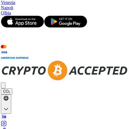
Venezia
Napoli
Olbia
© JetApp 2017-2026
CO₂