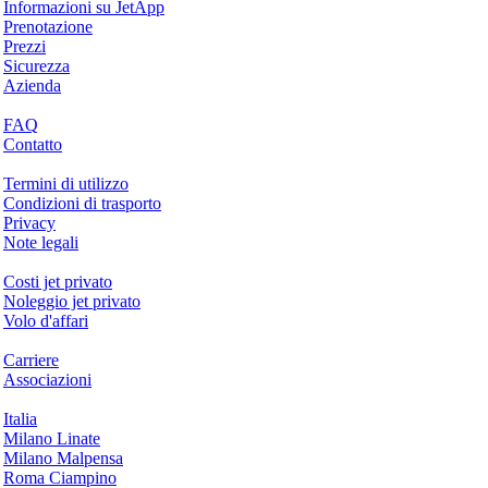
Informazioni su JetApp
Prenotazione
Prezzi
Sicurezza
Azienda
Aiuto & Supporto
FAQ
Contatto
Questioni legali
Termini di utilizzo
Condizioni di trasporto
Privacy
Note legali
Servizi & Informazioni
Costi jet privato
Noleggio jet privato
Volo d'affari
Azienda
Carriere
Associazioni
Hotspots
Italia
Milano Linate
Milano Malpensa
Roma Ciampino