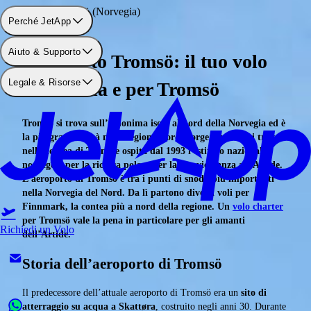
Aeroporto: Tromsö (Norvegia)
Perché JetApp
Aiuto & Supporto
Aeroporto Tromsö: il tuo volo
Legale & Risorse
charter da e per Tromsö
Tromsö si trova sull’omonima isola al nord della Norvegia ed è
la più grande città nella regione Nord-Norge. Tromsö si trova
nella contea di Troms e ospita dal 1993 l’istituto nazionale
norvegese per la ricerca polare per la sua vicinanza all’Artide.
L’aeroporto di Tromsö è tra i punti di snodo più importanti
nella Norvegia del Nord. Da lì partono diversi voli per
Finnmark, la contea più a nord della regione. Un
volo charter
per Tromsö vale la pena in particolare per gli amanti
Richiedi un Volo
dell’Artide.
Storia dell’aeroporto di Tromsö
Il predecessore dell’attuale aeroporto di Tromsö era un
sito di
atterraggio su acqua a Skattøra
, costruito negli anni 30. Durante