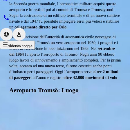
la Seconda guerra mondiale, l’aeronautica militare acquisì questo
aeroporto e lo restituì poi ai comuni di Tromsø e Tromsøysund.
Seguì la costruzione di un edificio terminale e di un nuovo cantiere
navale e dal 1947 fu possibile impiegare aerei più veloci e stabilire
un
collegamento diretto per Oslo.
Dopo la decisione dell’autorità di aeronautica civile norvegese di
dare alla città di Tromsö un vero aeroporto nel 1950, i progetti e i
sidenav toggle
lavori di costruzione in loco iniziarono nel 1953. Nel
settembre
del 1964
fu aperto l’aeroporto di Tromsö. Negli anni 90 ebbero
luogo lavori di rinnovamento e ampliamento completi. Per la prima
volta, accanto ad una nuova torre, furono costruiti anche ponti
d’imbarco per i passeggeri. Oggi l’aeroporto serve
oltre 2 milioni
di passeggeri
all’anno e registra
oltre 42.000 movimenti di volo
.
Aeroporto Tromsö: Luogo